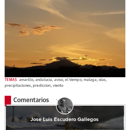
TEMAS
amarillo
,
andalucia
,
aviso
,
el tiempo
,
malaga
,
olas
,
precipitaciones
,
prediccion
,
viento
Comentarios
Jose Luis Escudero Gallegos