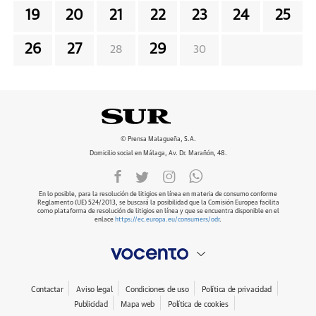
19
20
21
22
23
24
25
26
27
29
28
30
© Prensa Malagueña, S.A.
Domicilio social en Málaga, Av. Dr. Marañón, 48.
En lo posible, para la resolución de litigios en línea en materia de consumo conforme
Reglamento (UE) 524/2013, se buscará la posibilidad que la Comisión Europea facilita
como plataforma de resolución de litigios en línea y que se encuentra disponible en el
enlace
https://ec.europa.eu/consumers/odr
.
Contactar
Aviso legal
Condiciones de uso
Política de privacidad
Publicidad
Mapa web
Política de cookies