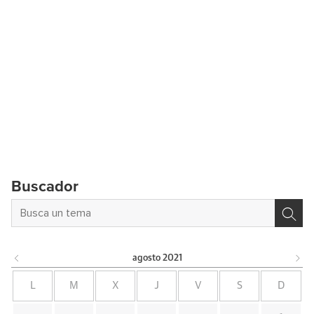
Buscador
agosto
2021
L
M
X
J
V
S
D