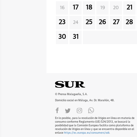
17
18
21
16
19
20
23
25
26
27
28
24
30
31
© Prensa Malagueña, S.A.
Domicilio social en Málaga, Av. Dr. Marañón, 48.
En lo posible, para la resolución de litigios en línea en materia de
consumo conforme Reglamento (UE) 524/2013, se buscará la
posibilidad que la Comisión Europea facilita como plataforma de
resolución de litigios en línea y que se encuentra disponible en el
enlace
https://ec.europa.eu/consumers/odr
.