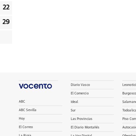
22
29
Diario Vasco
Leonotic
El Comercio
Burgosc
ABC
Ideal
Salaman
ABC Sevilla
Sur
Todoalic
Hoy
Las Provincias
Piso Com
El Correo
El Diario Montañés
Autocasi
La Rioja
La Voz Digital
Oferplan