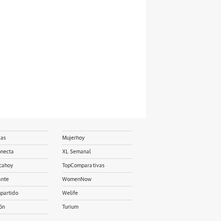
ias
Mujerhoy
onecta
XL Semanal
cahoy
TopComparativas
ante
WomenNow
partido
Welife
ón
Turium