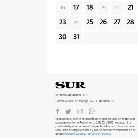
17
18
21
16
19
20
23
25
26
27
28
24
30
31
© Prensa Malagueña, S.A.
Domicilio social en Málaga, Av. Dr. Marañón, 48.
En lo posible, para la resolución de litigios en línea en materia de
consumo conforme Reglamento (UE) 524/2013, se buscará la
posibilidad que la Comisión Europea facilita como plataforma de
resolución de litigios en línea y que se encuentra disponible en el
enlace
https://ec.europa.eu/consumers/odr
.