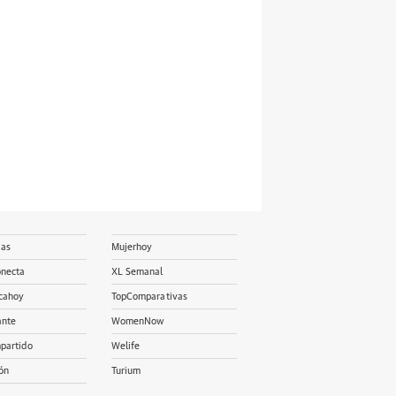
ias
Mujerhoy
onecta
XL Semanal
cahoy
TopComparativas
ante
WomenNow
partido
Welife
ón
Turium