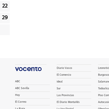
22
29
Diario Vasco
Leonotic
El Comercio
Burgosc
ABC
Ideal
Salaman
ABC Sevilla
Sur
Todoalic
Hoy
Las Provincias
Piso Com
El Correo
El Diario Montañés
Autocasi
La Rioja
La Voz Digital
Oferplan