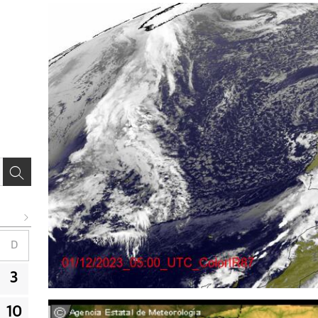
D
3
10