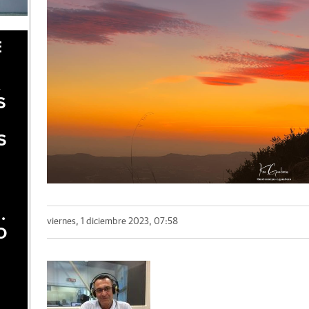
E
A
S
S
.
viernes, 1 diciembre 2023, 07:58
O