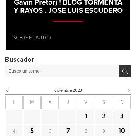
Gavin Pretor) ! BLOG TORMENTA
Y RAYOS . JOSE LUIS ESCUDERO
SOBRE EL AUTOR
Buscador
diciembre
2023
L
M
X
J
V
S
D
1
2
3
5
7
10
4
6
8
9