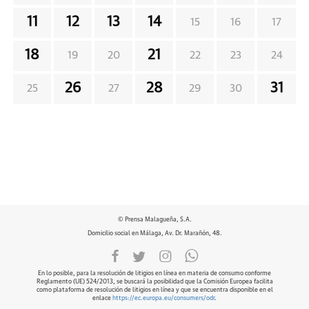
11
12
13
14
15
16
17
18
21
19
20
22
23
24
26
28
31
25
27
29
30
© Prensa Malagueña, S.A.
Domicilio social en Málaga, Av. Dr. Marañón, 48.
En lo posible, para la resolución de litigios en línea en materia de consumo conforme
Reglamento (UE) 524/2013, se buscará la posibilidad que la Comisión Europea facilita
como plataforma de resolución de litigios en línea y que se encuentra disponible en el
enlace
https://ec.europa.eu/consumers/odr
.