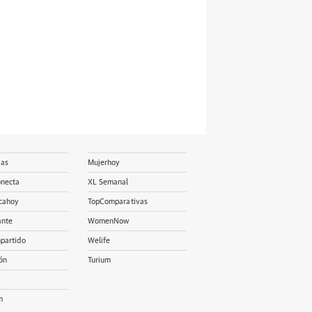
ias
Mujerhoy
onecta
XL Semanal
cahoy
TopComparativas
ante
WomenNow
partido
Welife
ón
Turium
m