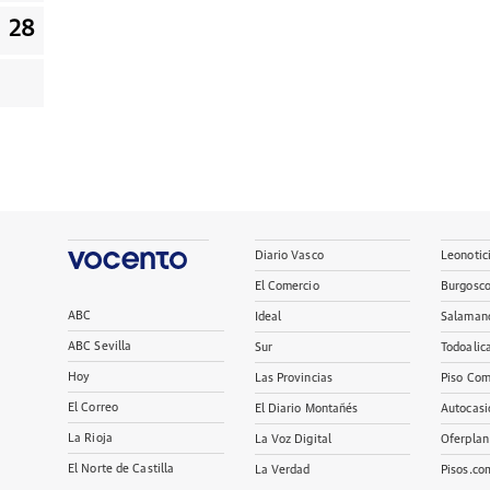
28
Diario Vasco
Leonotic
El Comercio
Burgosc
ABC
Ideal
Salaman
ABC Sevilla
Sur
Todoalic
Hoy
Las Provincias
Piso Com
El Correo
El Diario Montañés
Autocasi
La Rioja
La Voz Digital
Oferplan
El Norte de Castilla
La Verdad
Pisos.co