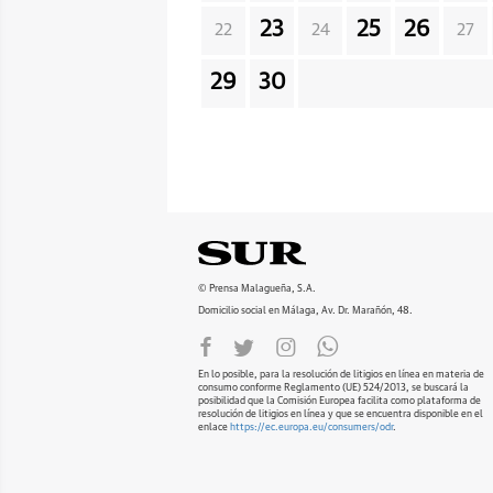
23
25
26
22
24
27
29
30
© Prensa Malagueña, S.A.
Domicilio social en Málaga, Av. Dr. Marañón, 48.
En lo posible, para la resolución de litigios en línea en materia de
consumo conforme Reglamento (UE) 524/2013, se buscará la
posibilidad que la Comisión Europea facilita como plataforma de
resolución de litigios en línea y que se encuentra disponible en el
enlace
https://ec.europa.eu/consumers/odr
.