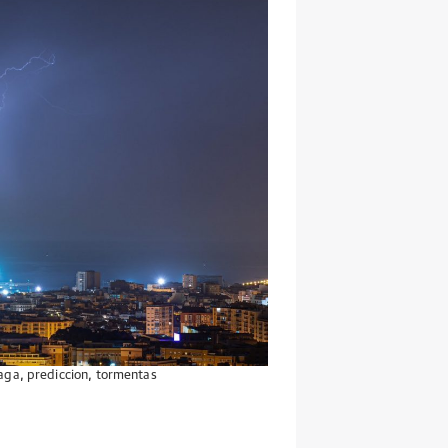
aga
,
prediccion
,
tormentas