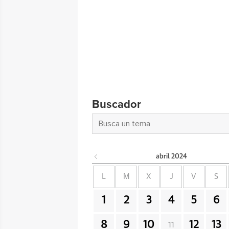
Buscador
abril
2024
L
M
X
J
V
S
1
2
3
4
5
6
8
9
10
12
13
11