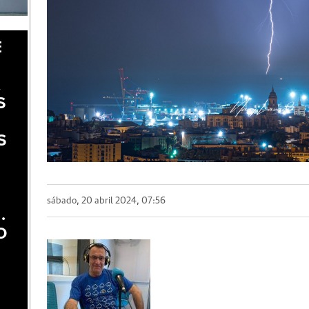
E
A
S
S
sábado, 20 abril 2024, 07:56
.
O