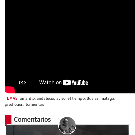
TEMAS
amarillo
,
andalucia
,
aviso
,
el tiempo
,
lluvias
,
malaga
,
prediccion
,
tormentas
Comentarios