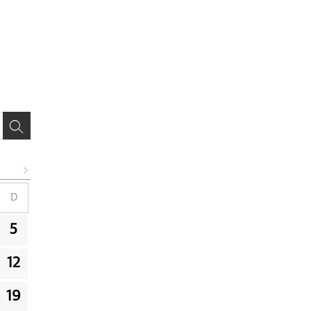
D
5
12
19