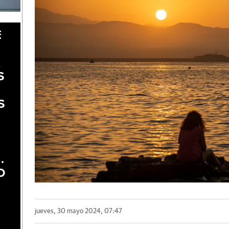
E
A
S
S
.
O
jueves, 30 mayo 2024, 07:47