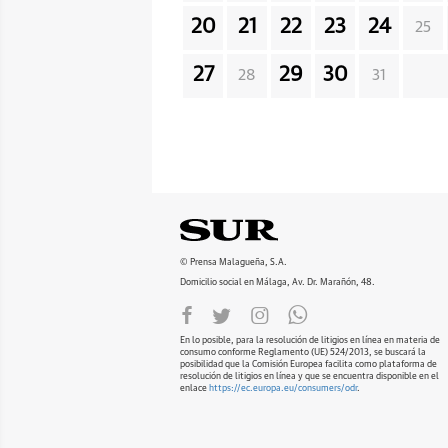
20
21
22
23
24
25
27
29
30
28
31
© Prensa Malagueña, S.A.
Domicilio social en Málaga, Av. Dr. Marañón, 48.
En lo posible, para la resolución de litigios en línea en materia de
consumo conforme Reglamento (UE) 524/2013, se buscará la
posibilidad que la Comisión Europea facilita como plataforma de
resolución de litigios en línea y que se encuentra disponible en el
enlace
https://ec.europa.eu/consumers/odr
.