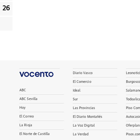
26
Diario Vasco
Leonotic
El Comercio
Burgosc
ABC
Ideal
Salaman
ABC Sevilla
Sur
Todoalic
Hoy
Las Provincias
Piso Com
El Correo
El Diario Montañés
Autocasi
La Rioja
La Voz Digital
Oferplan
El Norte de Castilla
La Verdad
Pisos.co