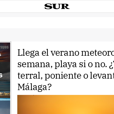
Llega el verano meteorol
s
semana, playa si o no.
terral, poniente o levan
s
Málaga?