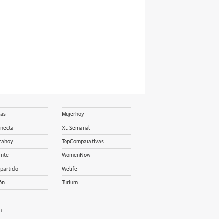
ias
Mujerhoy
onecta
XL Semanal
cahoy
TopComparativas
ante
WomenNow
partido
Welife
ón
Turium
m