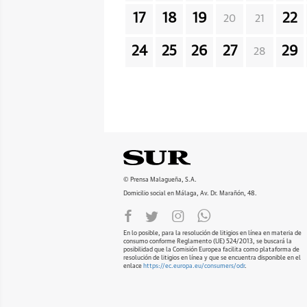
17
18
19
22
20
21
24
25
26
27
29
28
© Prensa Malagueña, S.A.
Domicilio social en Málaga, Av. Dr. Marañón, 48.
En lo posible, para la resolución de litigios en línea en materia de
consumo conforme Reglamento (UE) 524/2013, se buscará la
posibilidad que la Comisión Europea facilita como plataforma de
resolución de litigios en línea y que se encuentra disponible en el
enlace
https://ec.europa.eu/consumers/odr
.