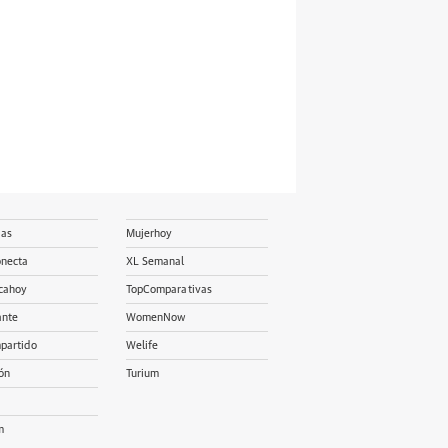
ias
Mujerhoy
onecta
XL Semanal
cahoy
TopComparativas
ante
WomenNow
partido
Welife
ón
Turium
m