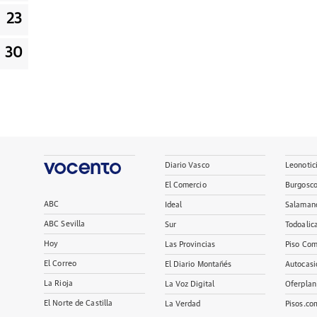
23
30
Diario Vasco
Leonotic
El Comercio
Burgosc
ABC
Ideal
Salaman
ABC Sevilla
Sur
Todoalic
Hoy
Las Provincias
Piso Com
El Correo
El Diario Montañés
Autocasi
La Rioja
La Voz Digital
Oferplan
El Norte de Castilla
La Verdad
Pisos.co