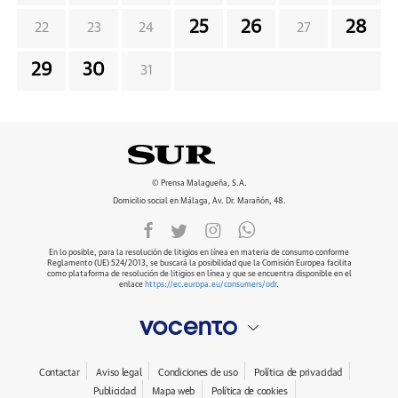
25
26
28
22
23
24
27
29
30
31
© Prensa Malagueña, S.A.
Domicilio social en Málaga, Av. Dr. Marañón, 48.
En lo posible, para la resolución de litigios en línea en materia de consumo conforme
Reglamento (UE) 524/2013, se buscará la posibilidad que la Comisión Europea facilita
como plataforma de resolución de litigios en línea y que se encuentra disponible en el
enlace
https://ec.europa.eu/consumers/odr
.
Contactar
Aviso legal
Condiciones de uso
Política de privacidad
Publicidad
Mapa web
Política de cookies