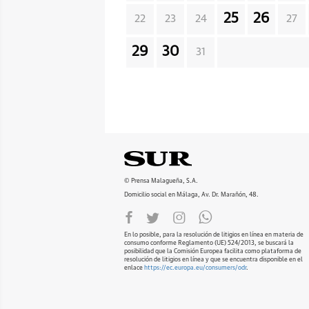
25
26
22
23
24
27
29
30
31
© Prensa Malagueña, S.A.
Domicilio social en Málaga, Av. Dr. Marañón, 48.
En lo posible, para la resolución de litigios en línea en materia de
consumo conforme Reglamento (UE) 524/2013, se buscará la
posibilidad que la Comisión Europea facilita como plataforma de
resolución de litigios en línea y que se encuentra disponible en el
enlace
https://ec.europa.eu/consumers/odr
.