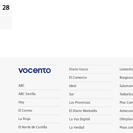
28
Diario Vasco
Leonotic
El Comercio
Burgosc
ABC
Ideal
Salaman
ABC Sevilla
Sur
Todoalic
Hoy
Las Provincias
Piso Com
El Correo
El Diario Montañés
Autocasi
La Rioja
La Voz Digital
Oferplan
El Norte de Castilla
La Verdad
Pisos.co