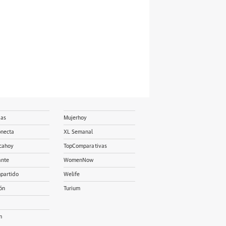
ias
Mujerhoy
onecta
XL Semanal
cahoy
TopComparativas
ante
WomenNow
partido
Welife
ón
Turium
m