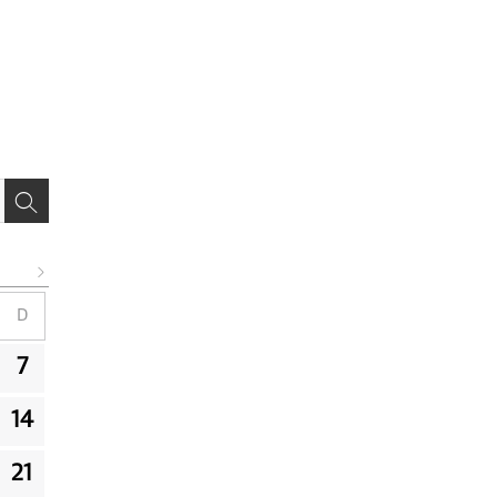
D
7
14
21