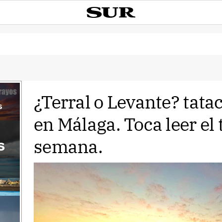
¿Terral o Levante? tat
s
en Málaga. Toca leer el 
semana.
s