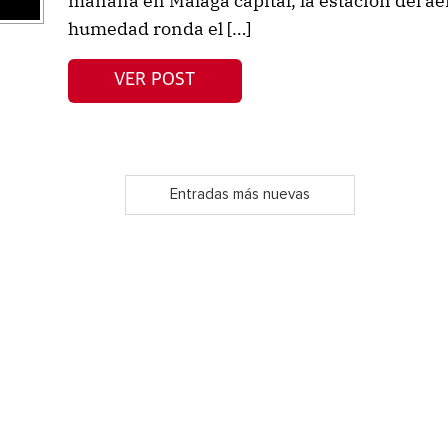
mañana en Málaga capital, la estación del aer
humedad ronda el […]
VER POST
Entradas más nuevas