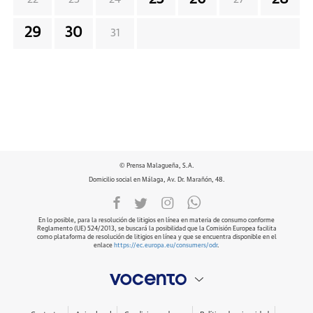
29
30
31
© Prensa Malagueña, S.A.
Domicilio social en Málaga, Av. Dr. Marañón, 48.
En lo posible, para la resolución de litigios en línea en materia de consumo conforme
Reglamento (UE) 524/2013, se buscará la posibilidad que la Comisión Europea facilita
como plataforma de resolución de litigios en línea y que se encuentra disponible en el
enlace
https://ec.europa.eu/consumers/odr
.