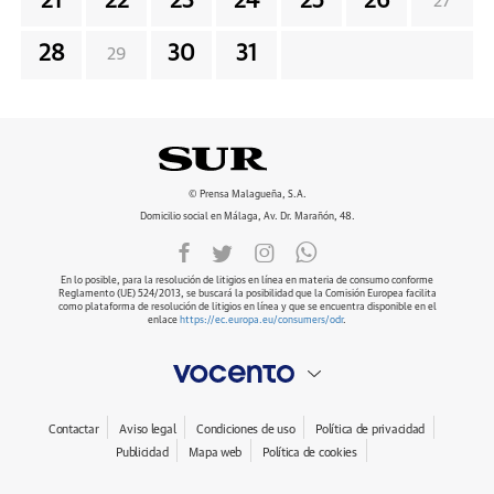
21
22
23
24
25
26
27
28
30
31
29
© Prensa Malagueña, S.A.
Domicilio social en Málaga, Av. Dr. Marañón, 48.
En lo posible, para la resolución de litigios en línea en materia de consumo conforme
Reglamento (UE) 524/2013, se buscará la posibilidad que la Comisión Europea facilita
como plataforma de resolución de litigios en línea y que se encuentra disponible en el
enlace
https://ec.europa.eu/consumers/odr
.
Contactar
Aviso legal
Condiciones de uso
Política de privacidad
Publicidad
Mapa web
Política de cookies