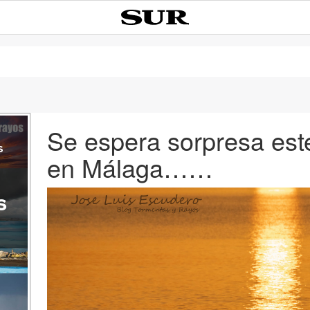
Se espera sorpresa est
s
en Málaga……
s