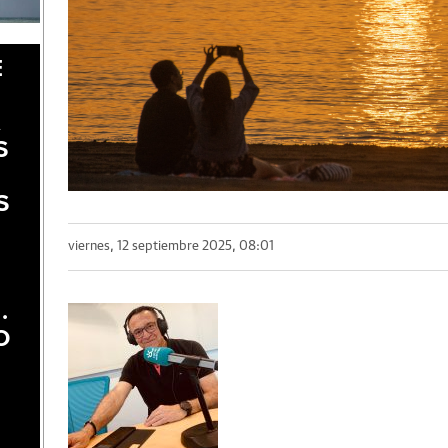
E
A
S
S
viernes, 12 septiembre 2025, 08:01
.
O