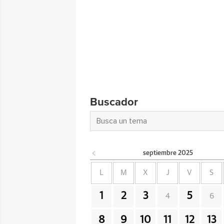
Buscador
septiembre
2025
L
M
X
J
V
S
1
2
3
5
4
6
8
9
10
11
12
13