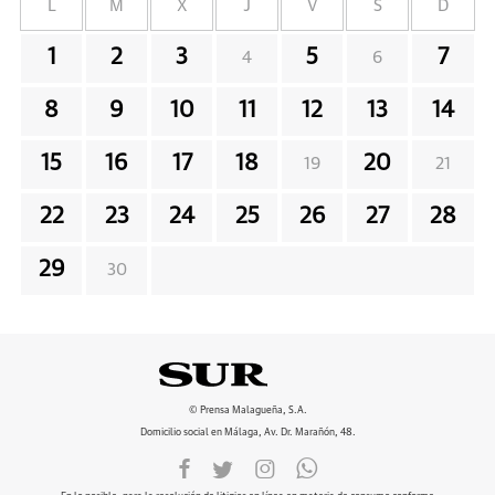
L
M
X
J
V
S
D
1
2
3
5
7
4
6
8
9
10
11
12
13
14
15
16
17
18
20
19
21
22
23
24
25
26
27
28
29
30
© Prensa Malagueña, S.A.
Domicilio social en Málaga, Av. Dr. Marañón, 48.