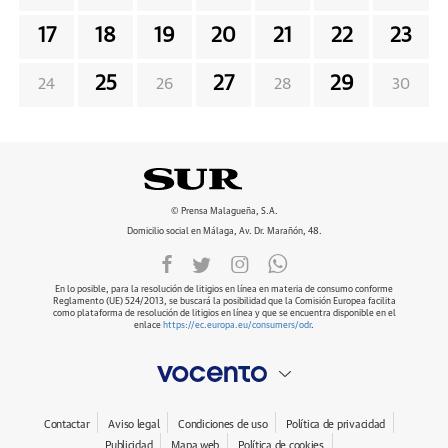
17
18
19
20
21
22
23
25
27
29
24
26
28
30
© Prensa Malagueña, S.A.
Domicilio social en Málaga, Av. Dr. Marañón, 48.
En lo posible, para la resolución de litigios en línea en materia de consumo conforme
Reglamento (UE) 524/2013, se buscará la posibilidad que la Comisión Europea facilita
como plataforma de resolución de litigios en línea y que se encuentra disponible en el
enlace
https://ec.europa.eu/consumers/odr
.
Contactar
Aviso legal
Condiciones de uso
Política de privacidad
Publicidad
Mapa web
Política de cookies