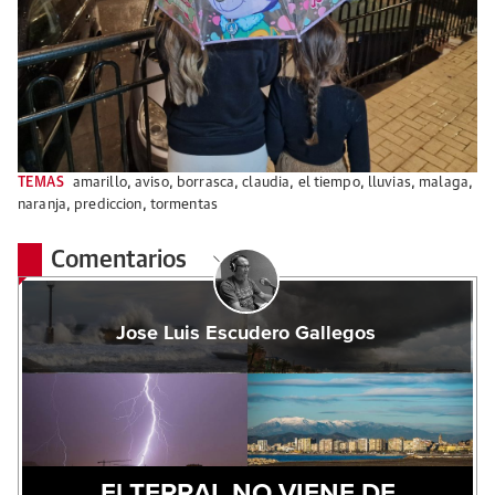
TEMAS
amarillo
,
aviso
,
borrasca
,
claudia
,
el tiempo
,
lluvias
,
malaga
,
naranja
,
prediccion
,
tormentas
Comentarios
Jose Luis Escudero Gallegos
El TERRAL NO VIENE DE