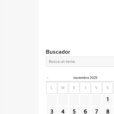
Buscador
noviembre
2025
L
M
X
J
V
S
1
3
4
5
6
7
8