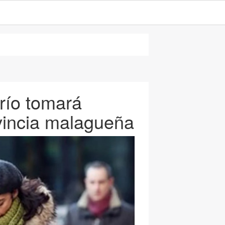
frío tomará
vincia malagueña