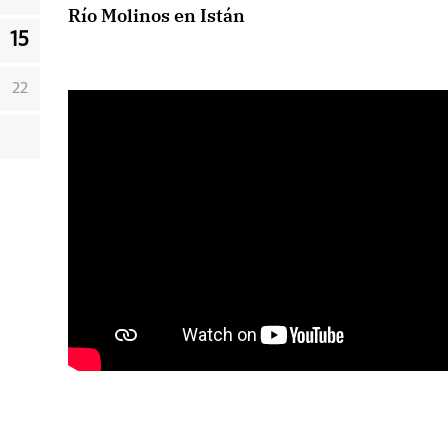
Río Molinos en Istán
15
22