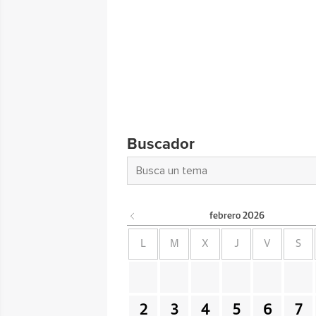
Buscador
febrero
2026
L
M
X
J
V
S
2
3
4
5
6
7