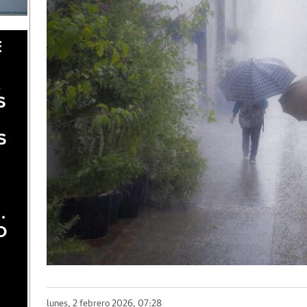
E
A
S
S
.
O
lunes, 2 febrero 2026, 07:28