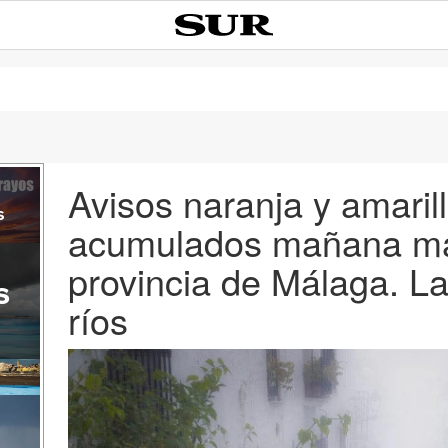
Avisos naranja y amaril
s
acumulados mañana mar
provincia de Málaga. L
s
ríos