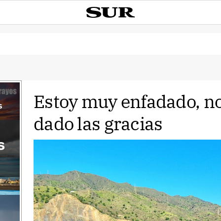
Estoy muy enfadado, n
s
dado las gracias
s