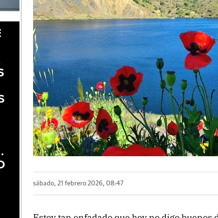
E
A
S
S
.
O
sábado, 21 febrero 2026, 08:47
Estoy tan enfadado que hoy no digo buenos d