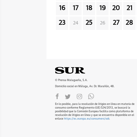
16
17
18
19
20
21
23
25
27
28
24
26
© Prensa Malagueña, S.A.
Domicilio social en Málaga, Av. Dr. Marañón, 48.
En lo posible, para la resolución de litigios en línea en materia de
consumo conforme Reglamento (UE) 524/2013, se buscará la
posibilidad que la Comisión Europea facilita como plataforma de
resolución de litigios en línea y que se encuentra disponible en el
enlace
https://ec.europa.eu/consumers/odr
.