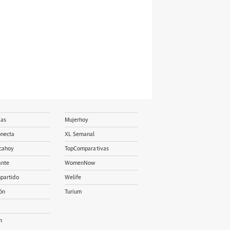
ias
Mujerhoy
onecta
XL Semanal
cahoy
TopComparativas
ante
WomenNow
partido
Welife
ón
Turium
m