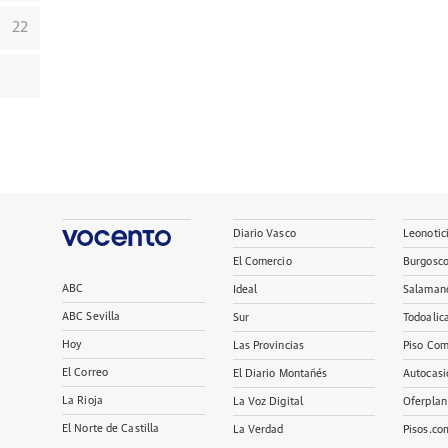
22
Diario Vasco
Leonotic
El Comercio
Burgosc
ABC
Ideal
Salaman
ABC Sevilla
Sur
Todoalic
Hoy
Las Provincias
Piso Com
El Correo
El Diario Montañés
Autocasi
La Rioja
La Voz Digital
Oferplan
El Norte de Castilla
La Verdad
Pisos.co