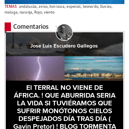
TEMAS
andalucúa
,
aviso
,
borrasca
,
especial
,
leonardo
,
lluvias
,
malaga
,
naranja
,
Rojo
,
viento
Comentarios
Jose Luis Escudero Gallegos
El TERRAL NO VIENE DE
ÁFRICA. ! QUE ABURRIDA SERIA
LA VIDA SI TUVIÉRAMOS QUE
SUFRIR MONÓTONOS CIELOS
DESPEJADOS DÍA TRAS DÍA (
Gavin Pretor) ! BLOG TORMENTA