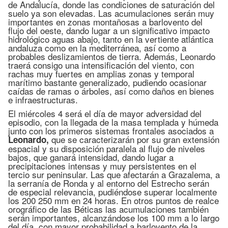
de Andalucía, donde las condiciones de saturación del
suelo ya son elevadas. Las acumulaciones serán muy
importantes en zonas montañosas a barlovento del
flujo del oeste, dando lugar a un significativo impacto
hidrológico aguas abajo, tanto en la vertiente atlántica
andaluza como en la mediterránea, así como a
probables deslizamientos de tierra. Además, Leonardo
traerá consigo una intensificación del viento, con
rachas muy fuertes en amplias zonas y temporal
marítimo bastante generalizado, pudiendo ocasionar
caídas de ramas o árboles, así como daños en bienes
e infraestructuras.
El miércoles 4 será el día de mayor adversidad del
episodio, con la llegada de la masa templada y húmeda
junto con los primeros sistemas frontales asociados a
que se caracterizarán por su gran extensión
Leonardo,
espacial y su disposición paralela al flujo de niveles
bajos, que ganará intensidad, dando lugar a
precipitaciones intensas y muy persistentes en el
tercio sur peninsular. Las que afectarán a Grazalema, a
la serranía de Ronda y al entorno del Estrecho serán
de especial relevancia, pudiéndose superar localmente
los 200 250 mm en 24 horas. En otros puntos de realce
orográfico de las Béticas las acumulaciones también
serán importantes, alcanzándose los 100 mm a lo largo
del día, con mayor probabilidad a barlovento de la