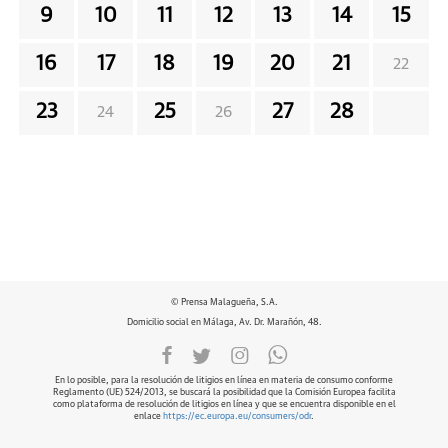
9
10
11
12
13
14
15
16
17
18
19
20
21
22
23
25
27
28
24
26
© Prensa Malagueña, S.A.
Domicilio social en Málaga, Av. Dr. Marañón, 48.
En lo posible, para la resolución de litigios en línea en materia de consumo conforme
Reglamento (UE) 524/2013, se buscará la posibilidad que la Comisión Europea facilita
como plataforma de resolución de litigios en línea y que se encuentra disponible en el
enlace
https://ec.europa.eu/consumers/odr
.