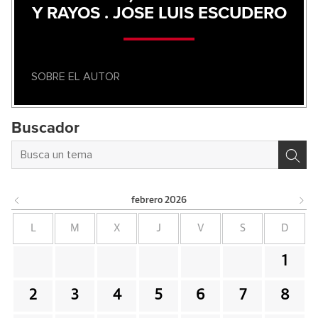
Y RAYOS . JOSE LUIS ESCUDERO
SOBRE EL AUTOR
Buscador
febrero
2026
L
M
X
J
V
S
D
1
2
3
4
5
6
7
8