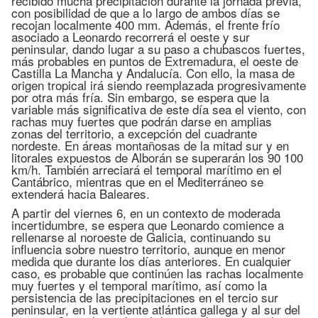
recibido mucha precipitación durante la jornada previa,
con posibilidad de que a lo largo de ambos días se
recojan localmente 400 mm. Además, el frente frío
asociado a Leonardo recorrerá el oeste y sur
peninsular, dando lugar a su paso a chubascos fuertes,
más probables en puntos de Extremadura, el oeste de
Castilla La Mancha y Andalucía. Con ello, la masa de
origen tropical irá siendo reemplazada progresivamente
por otra más fría. Sin embargo, se espera que la
variable más significativa de este día sea el viento, con
rachas muy fuertes que podrán darse en amplias
zonas del territorio, a excepción del cuadrante
nordeste. En áreas montañosas de la mitad sur y en
litorales expuestos de Alborán se superarán los 90 100
km/h. También arreciará el temporal marítimo en el
Cantábrico, mientras que en el Mediterráneo se
extenderá hacia Baleares.
A partir del viernes 6, en un contexto de moderada
incertidumbre, se espera que Leonardo comience a
rellenarse al noroeste de Galicia, continuando su
influencia sobre nuestro territorio, aunque en menor
medida que durante los días anteriores. En cualquier
caso, es probable que continúen las rachas localmente
muy fuertes y el temporal marítimo, así como la
persistencia de las precipitaciones en el tercio sur
peninsular, en la vertiente atlántica gallega y al sur del