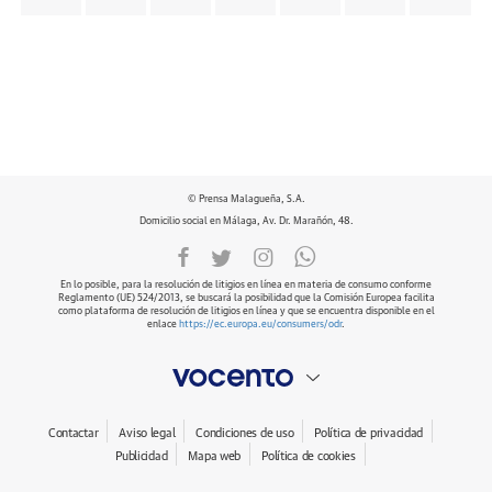
© Prensa Malagueña, S.A.
Domicilio social en Málaga, Av. Dr. Marañón, 48.
En lo posible, para la resolución de litigios en línea en materia de consumo conforme
Reglamento (UE) 524/2013, se buscará la posibilidad que la Comisión Europea facilita
como plataforma de resolución de litigios en línea y que se encuentra disponible en el
enlace
https://ec.europa.eu/consumers/odr
.
Contactar
Aviso legal
Condiciones de uso
Política de privacidad
Publicidad
Mapa web
Política de cookies