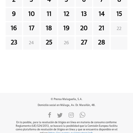
9
10
11
12
13
14
15
16
17
18
19
20
21
22
23
25
27
28
24
26
© Prensa Malagueña, S.A.
Domicilio social en Málaga, Av. Dr. Marañón, 48.
En lo posible, para la resolución de litigios en línea en materia de consumo conforme
Reglamento (UE) 524/2013, se buscará la posibilidad que la Comisión Europea facilita
como plataforma de resolución de litigios en línea y que se encuentra disponible en el