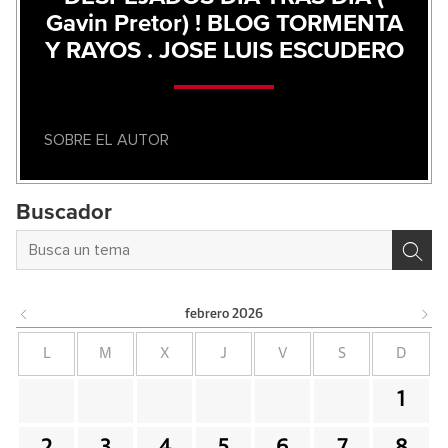
Gavin Pretor) ! BLOG TORMENTA
Y RAYOS . JOSE LUIS ESCUDERO
SOBRE EL AUTOR
Buscador
febrero
2026
L
M
X
J
V
S
D
1
2
3
4
5
6
7
8