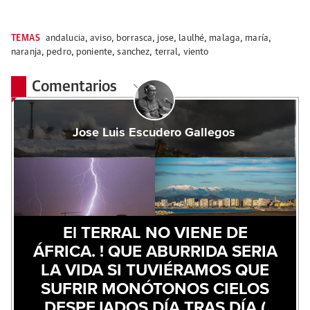
TEMAS
andalucia
,
aviso
,
borrasca
,
jose
,
laulhé
,
malaga
,
maría
,
naranja
,
pedro
,
poniente
,
sanchez
,
terral
,
viento
Comentarios
Jose Luis Escudero Gallegos
El TERRAL NO VIENE DE
ÁFRICA. ! QUE ABURRIDA SERIA
LA VIDA SI TUVIÉRAMOS QUE
SUFRIR MONÓTONOS CIELOS
DESPEJADOS DÍA TRAS DÍA (