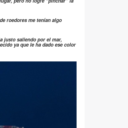
ugar, pero no logré “pinchar” la
a de roedores me tenían algo
 justo saliendo por el mar,
recido ya que le ha dado ese color