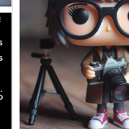
E
A
S
S
.
O