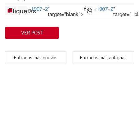
»
1907
»
2
"
»
1907
»
2
"
Etiquetas
target="blank">
target="_b
VER POST
Entradas más nuevas
Entradas más antiguas