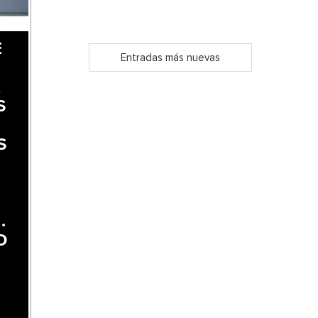
E
Entradas más nuevas
A
S
S
.
O