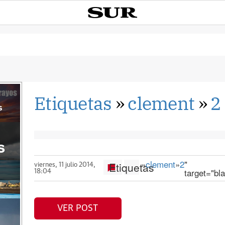
Etiquetas
»
clement
»
2
s
s
»
clement
»
2
"
Etiquetas
viernes, 11 julio 2014,
target="bl
18:04
VER POST