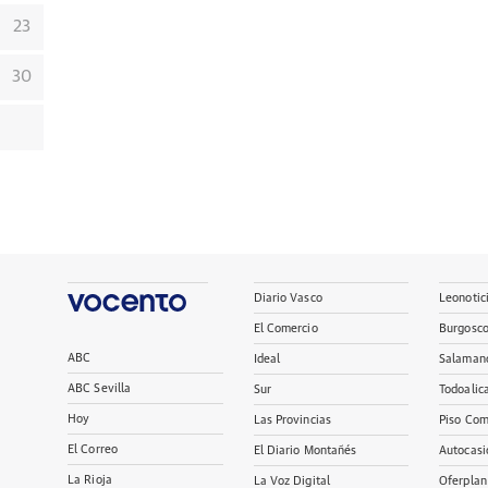
23
30
Diario Vasco
Leonotic
El Comercio
Burgosc
ABC
Ideal
Salaman
ABC Sevilla
Sur
Todoalic
Hoy
Las Provincias
Piso Com
El Correo
El Diario Montañés
Autocasi
La Rioja
La Voz Digital
Oferplan