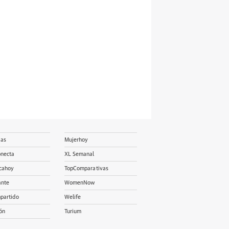
ias
Mujerhoy
onecta
XL Semanal
cahoy
TopComparativas
ante
WomenNow
partido
Welife
ón
Turium