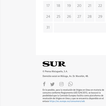
17
18
19
20
21
22
24
25
26
27
28
29
31
© Prensa Malagueña, S.A.
Domicilio social en Málaga, Av. Dr. Marañón, 48.
En lo posible, para la resolución de litigios en línea en materia de
consumo conforme Reglamento (UE) 524/2013, se buscará la
posibilidad que la Comisión Europea facilita como plataforma de
resolución de litigios en línea y que se encuentra disponible en el
enlace
https://ec.europa.eu/consumers/odr
.