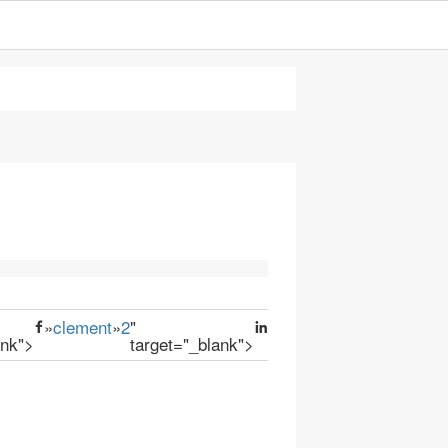
»
clement
»
2
"
ank">
target="_blank">