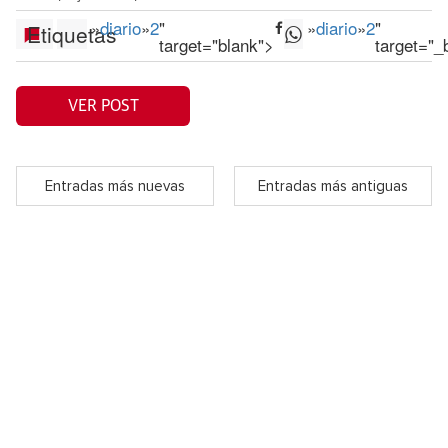
»
diario
»
2
"
»
diario
»
2
"
Etiquetas
target="blank">
target="_
VER POST
Entradas más nuevas
Entradas más antiguas