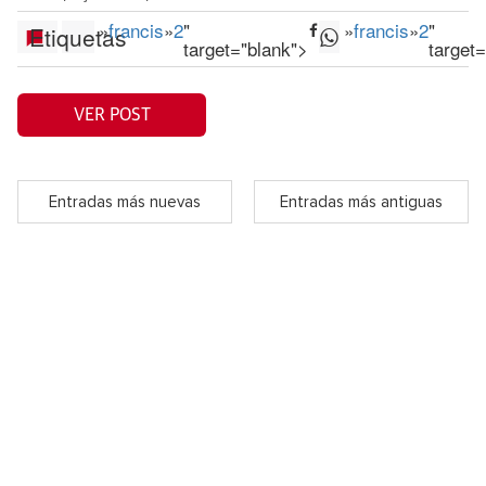
»
francis
»
2
"
»
francis
»
2
"
Etiquetas
target="blank">
target
VER POST
Entradas más nuevas
Entradas más antiguas