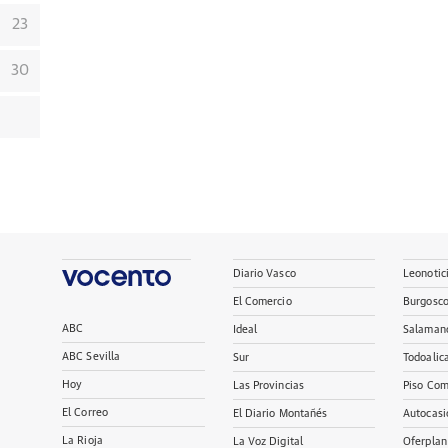
23
30
Diario Vasco
Leonotic
El Comercio
Burgosc
ABC
Ideal
Salaman
ABC Sevilla
Sur
Todoalic
Hoy
Las Provincias
Piso Com
El Correo
El Diario Montañés
Autocasi
La Rioja
La Voz Digital
Oferplan