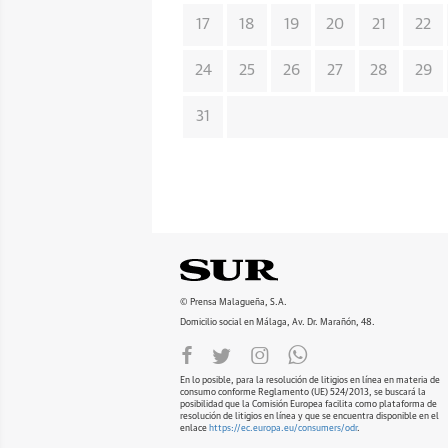
17
18
19
20
21
22
24
25
26
27
28
29
31
© Prensa Malagueña, S.A.
Domicilio social en Málaga, Av. Dr. Marañón, 48.
En lo posible, para la resolución de litigios en línea en materia de
consumo conforme Reglamento (UE) 524/2013, se buscará la
posibilidad que la Comisión Europea facilita como plataforma de
resolución de litigios en línea y que se encuentra disponible en el
enlace
https://ec.europa.eu/consumers/odr
.