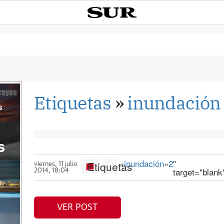
Etiquetas
»
inundación
s
s
»
inundación
»
2
"
Etiquetas
viernes, 11 julio
target="blank
2014, 18:04
VER POST