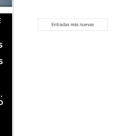
E
Entradas más nuevas
A
S
S
.
O