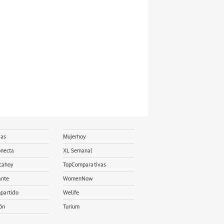
ias
Mujerhoy
onecta
XL Semanal
cahoy
TopComparativas
ante
WomenNow
partido
Welife
ón
Turium