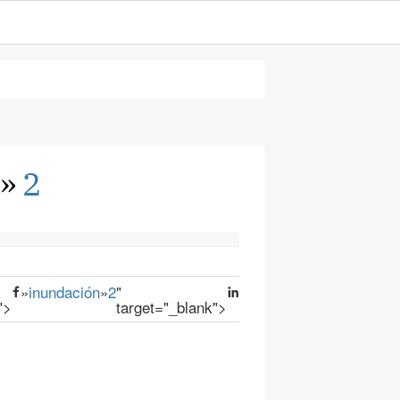
»
2
»
inundación
»
2
"
">
target="_blank">