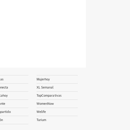
ias
Mujerhoy
onecta
XL Semanal
cahoy
TopComparativas
ante
WomenNow
partido
Welife
ón
Turium