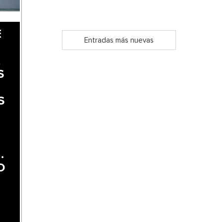
E
Entradas más nuevas
A
S
S
.
O