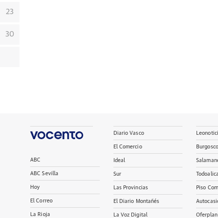
23
30
Diario Vasco
Leonotic
El Comercio
Burgosc
ABC
Ideal
Salaman
ABC Sevilla
Sur
Todoalic
Hoy
Las Provincias
Piso Com
El Correo
El Diario Montañés
Autocasi
La Rioja
La Voz Digital
Oferplan