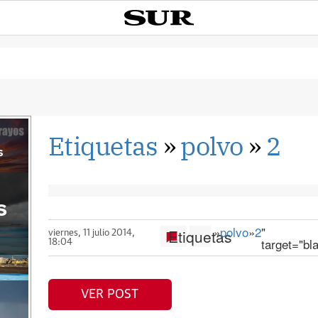
Etiquetas
»
polvo
»
2
s
s
»
polvo
»
2
"
Etiquetas
viernes, 11 julio 2014,
target="bl
18:04
VER POST