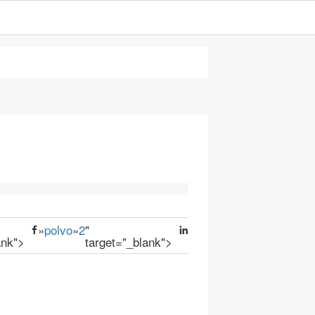
»
polvo
»
2
"
ank">
target="_blank">