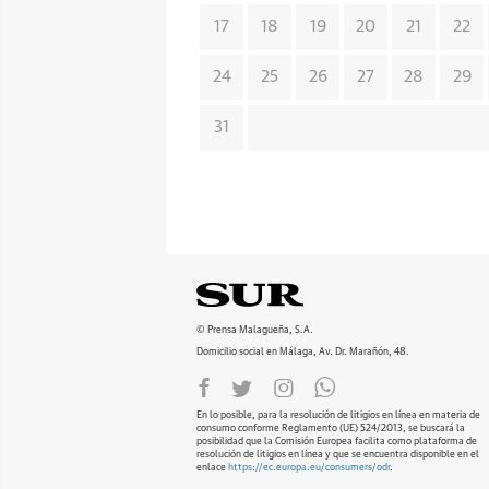
17
18
19
20
21
22
24
25
26
27
28
29
31
© Prensa Malagueña, S.A.
Domicilio social en Málaga, Av. Dr. Marañón, 48.
En lo posible, para la resolución de litigios en línea en materia de
consumo conforme Reglamento (UE) 524/2013, se buscará la
posibilidad que la Comisión Europea facilita como plataforma de
resolución de litigios en línea y que se encuentra disponible en el
enlace
https://ec.europa.eu/consumers/odr
.