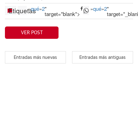
»
qué
»
2
"
»
qué
»
2
"
Etiquetas
target="blank">
target="_blan
VER POST
Entradas más nuevas
Entradas más antiguas