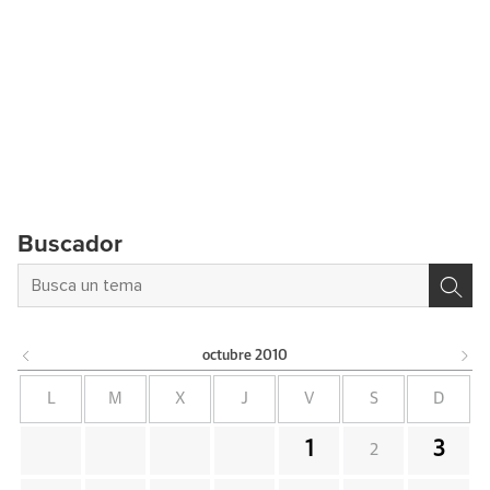
Buscador
octubre
2010
L
M
X
J
V
S
D
1
3
2