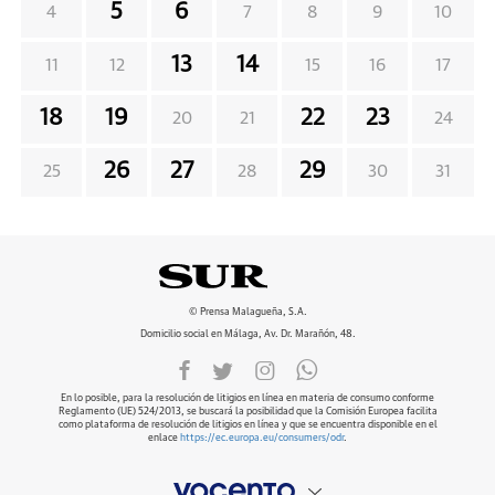
5
6
4
7
8
9
10
13
14
11
12
15
16
17
18
19
22
23
20
21
24
26
27
29
25
28
30
31
© Prensa Malagueña, S.A.
Domicilio social en Málaga, Av. Dr. Marañón, 48.
En lo posible, para la resolución de litigios en línea en materia de consumo conforme
Reglamento (UE) 524/2013, se buscará la posibilidad que la Comisión Europea facilita
como plataforma de resolución de litigios en línea y que se encuentra disponible en el
enlace
https://ec.europa.eu/consumers/odr
.