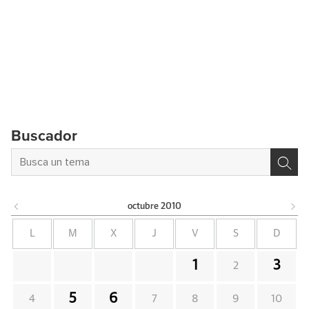
Buscador
octubre
2010
L
M
X
J
V
S
D
1
3
2
5
6
4
7
8
9
10