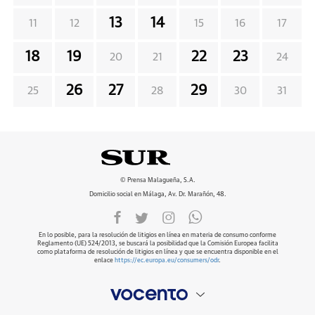
13
14
11
12
15
16
17
18
19
22
23
20
21
24
26
27
29
25
28
30
31
© Prensa Malagueña, S.A.
Domicilio social en Málaga, Av. Dr. Marañón, 48.
En lo posible, para la resolución de litigios en línea en materia de consumo conforme
Reglamento (UE) 524/2013, se buscará la posibilidad que la Comisión Europea facilita
como plataforma de resolución de litigios en línea y que se encuentra disponible en el
enlace
https://ec.europa.eu/consumers/odr
.