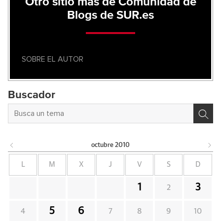
Otro sitio más de Comunidad de
Blogs de SUR.es
SOBRE EL AUTOR
Buscador
octubre
2010
L
M
X
J
V
S
D
1
3
2
5
6
4
7
8
9
10