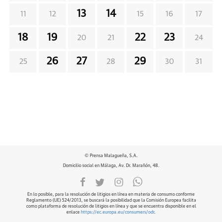
13
14
11
12
15
16
17
18
19
22
23
20
21
24
26
27
29
25
28
30
31
© Prensa Malagueña, S.A.
Domicilio social en Málaga, Av. Dr. Marañón, 48.
En lo posible, para la resolución de litigios en línea en materia de consumo conforme
Reglamento (UE) 524/2013, se buscará la posibilidad que la Comisión Europea facilita
como plataforma de resolución de litigios en línea y que se encuentra disponible en el
enlace
https://ec.europa.eu/consumers/odr
.