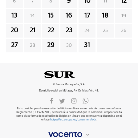
9
10
12
6
7
8
11
13
15
16
17
18
14
19
20
21
22
23
24
25
26
27
29
31
28
30
© Prensa Malagueña, S.A.
Domicilio social en Málaga, Av. Dr. Marañón, 48.
En lo posible, para la resolución de litigios en línea en materia de consumo conforme
Reglamento (UE) 524/2013, se buscará la posibilidad que la Comisión Europea facilita
como plataforma de resolución de litigios en línea y que se encuentra disponible en el
enlace
https://ec.europa.eu/consumers/odr
.