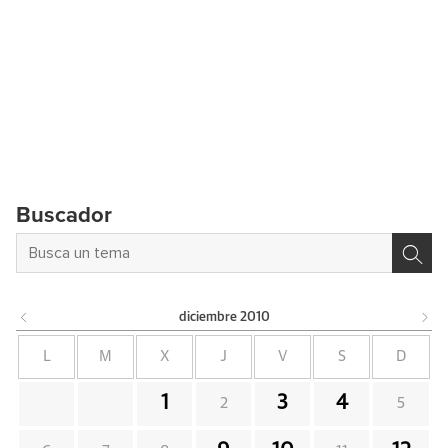
Buscador
diciembre
2010
L
M
X
J
V
S
D
1
3
4
2
5