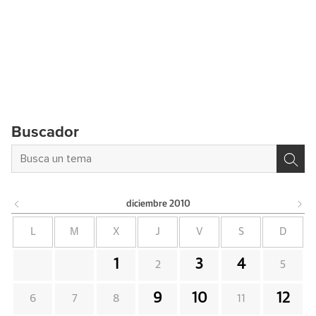
Buscador
diciembre
2010
L
M
X
J
V
S
D
1
3
4
2
5
9
10
12
6
7
8
11