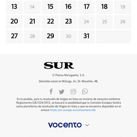
13
15
16
17
18
14
19
20
21
22
23
24
25
26
27
29
31
28
30
© Prensa Malagueña, S.A.
Domicilio social en Málaga, Av. Dr. Marañón, 48.
En lo posible, para la resolución de litigios en línea en materia de consumo conforme
Reglamento (UE) 524/2013, se buscará la posibilidad que la Comisión Europea facilita
como plataforma de resolución de litigios en línea y que se encuentra disponible en el
enlace
https://ec.europa.eu/consumers/odr
.