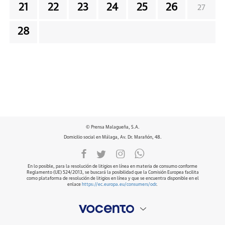
21
22
23
24
25
26
27
28
© Prensa Malagueña, S.A.
Domicilio social en Málaga, Av. Dr. Marañón, 48.
En lo posible, para la resolución de litigios en línea en materia de consumo conforme
Reglamento (UE) 524/2013, se buscará la posibilidad que la Comisión Europea facilita
como plataforma de resolución de litigios en línea y que se encuentra disponible en el
enlace
https://ec.europa.eu/consumers/odr
.