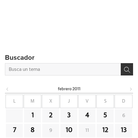
Buscador
febrero
2011
L
M
X
J
V
S
D
1
2
3
4
5
6
7
8
10
12
13
9
11