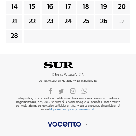
14
15
16
17
18
19
20
21
22
23
24
25
26
27
28
© Prensa Malagueña, S.A.
Domicilio social en Málaga, Av. Dr. Marañón, 48.
En lo posible, para la resolución de litigios en línea en materia de consumo conforme
Reglamento (UE) 524/2013, se buscará la posibilidad que la Comisión Europea facilita
como plataforma de resolución de litigios en línea y que se encuentra disponible en el
enlace
https://ec.europa.eu/consumers/odr
.