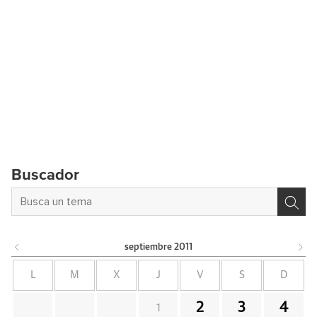
Buscador
septiembre
2011
L
M
X
J
V
S
D
2
3
4
1