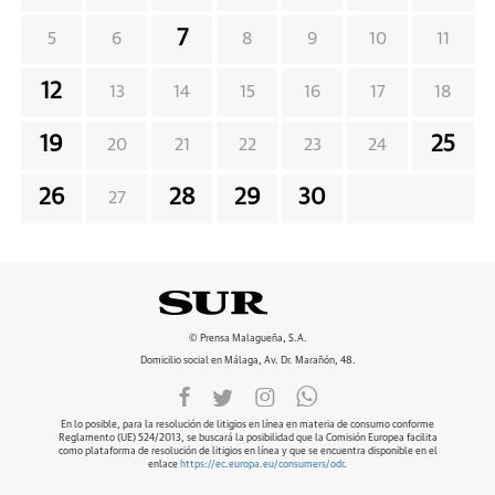
7
5
6
8
9
10
11
12
13
14
15
16
17
18
19
25
20
21
22
23
24
26
28
29
30
27
© Prensa Malagueña, S.A.
Domicilio social en Málaga, Av. Dr. Marañón, 48.
En lo posible, para la resolución de litigios en línea en materia de consumo conforme
Reglamento (UE) 524/2013, se buscará la posibilidad que la Comisión Europea facilita
como plataforma de resolución de litigios en línea y que se encuentra disponible en el
enlace
https://ec.europa.eu/consumers/odr
.