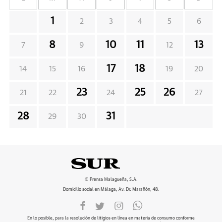
1
2
3
4
5
6
8
10
11
13
7
9
12
17
18
14
15
16
19
20
23
25
26
21
22
24
27
28
31
29
30
© Prensa Malagueña, S.A.
Domicilio social en Málaga, Av. Dr. Marañón, 48.
En lo posible, para la resolución de litigios en línea en materia de consumo conforme