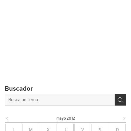
Buscador
mayo
2012
L
M
X
J
V
S
D