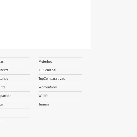
ias
Mujerhoy
onecta
XL Semanal
cahoy
TopComparativas
ante
WomenNow
partido
Welife
ón
Turium
m