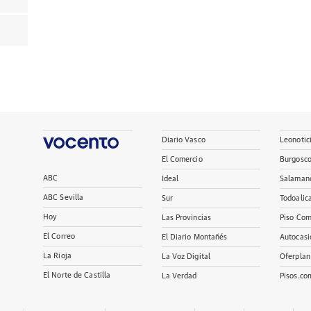
Diario Vasco
Leonotic
El Comercio
Burgosc
ABC
Ideal
Salaman
ABC Sevilla
Sur
Todoalic
Hoy
Las Provincias
Piso Com
El Correo
El Diario Montañés
Autocasi
La Rioja
La Voz Digital
Oferplan
El Norte de Castilla
La Verdad
Pisos.co