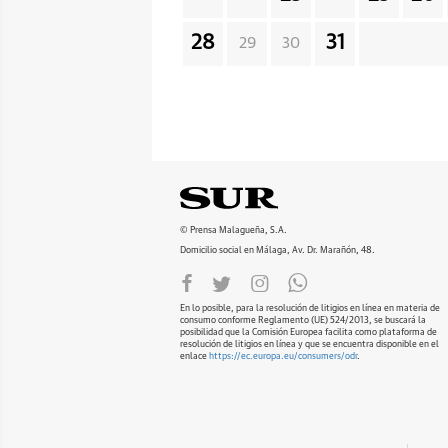
28
31
29
30
© Prensa Malagueña, S.A.
Domicilio social en Málaga, Av. Dr. Marañón, 48.
En lo posible, para la resolución de litigios en línea en materia de
consumo conforme Reglamento (UE) 524/2013, se buscará la
posibilidad que la Comisión Europea facilita como plataforma de
resolución de litigios en línea y que se encuentra disponible en el
enlace
https://ec.europa.eu/consumers/odr
.