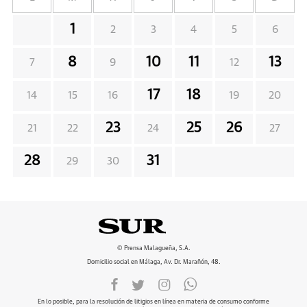
1
2
3
4
5
6
8
10
11
13
7
9
12
17
18
14
15
16
19
20
23
25
26
21
22
24
27
28
31
29
30
© Prensa Malagueña, S.A.
Domicilio social en Málaga, Av. Dr. Marañón, 48.
En lo posible, para la resolución de litigios en línea en materia de consumo conforme