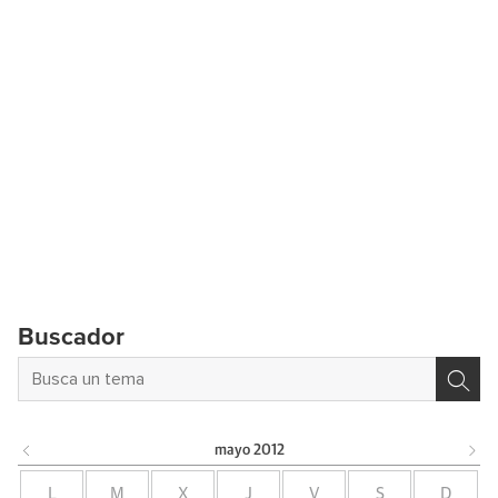
Buscador
mayo
2012
L
M
X
J
V
S
D