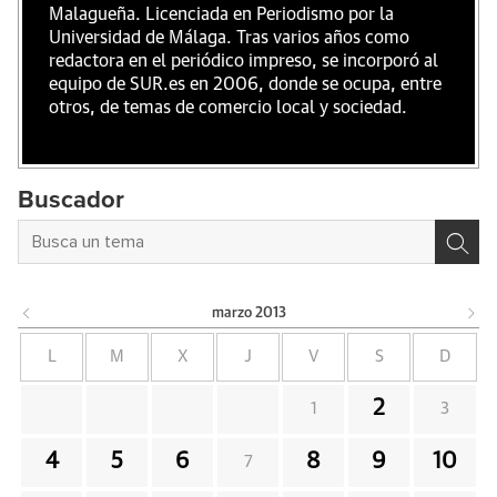
Malagueña. Licenciada en Periodismo por la
Universidad de Málaga. Tras varios años como
redactora en el periódico impreso, se incorporó al
equipo de SUR.es en 2006, donde se ocupa, entre
otros, de temas de comercio local y sociedad.
Buscador
marzo
2013
L
M
X
J
V
S
D
2
1
3
4
5
6
8
9
10
7