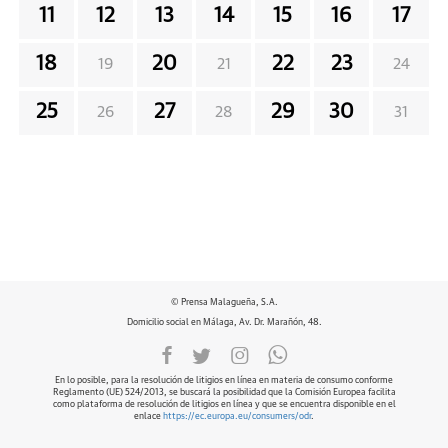
11
12
13
14
15
16
17
18
20
22
23
19
21
24
25
27
29
30
26
28
31
© Prensa Malagueña, S.A.
Domicilio social en Málaga, Av. Dr. Marañón, 48.
En lo posible, para la resolución de litigios en línea en materia de consumo conforme
Reglamento (UE) 524/2013, se buscará la posibilidad que la Comisión Europea facilita
como plataforma de resolución de litigios en línea y que se encuentra disponible en el
enlace
https://ec.europa.eu/consumers/odr
.