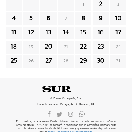
2
1
3
4
5
6
8
9
10
7
11
12
13
14
15
16
17
18
20
22
23
19
21
24
25
27
29
30
26
28
31
© Prensa Malagueña, S.A.
Domicilio social en Málaga, Av. Dr. Marañón, 48.
En lo posible, para la resolución de litigios en línea en materia de consumo conforme
Reglamento (UE) 524/2013, se buscará la posibilidad que la Comisión Europea facilita
como plataforma de resolución de litigios en línea y que se encuentra disponible en el