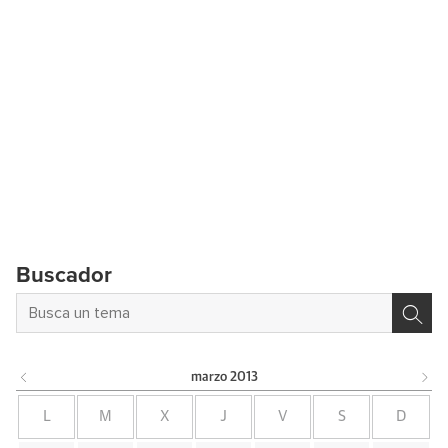
Buscador
marzo
2013
L
M
X
J
V
S
D