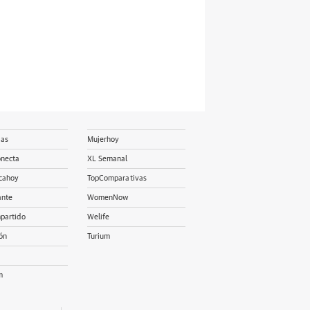
ias
Mujerhoy
onecta
XL Semanal
cahoy
TopComparativas
ante
WomenNow
partido
Welife
ón
Turium
m