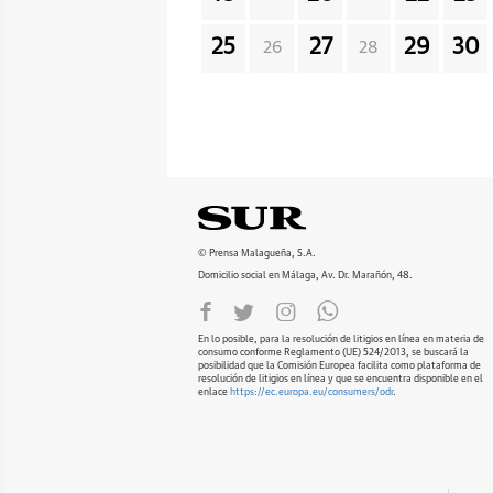
25
27
29
30
26
28
© Prensa Malagueña, S.A.
Domicilio social en Málaga, Av. Dr. Marañón, 48.
En lo posible, para la resolución de litigios en línea en materia de
consumo conforme Reglamento (UE) 524/2013, se buscará la
posibilidad que la Comisión Europea facilita como plataforma de
resolución de litigios en línea y que se encuentra disponible en el
enlace
https://ec.europa.eu/consumers/odr
.