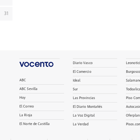
31
Diario Vasco
Leonotic
El Comercio
Burgosc
ABC
Ideal
Salaman
ABC Sevilla
Sur
Todoalic
Hoy
Las Provincias
Piso Com
El Correo
El Diario Montañés
Autocasi
La Rioja
La Voz Digital
Oferplan
El Norte de Castilla
La Verdad
Pisos.co