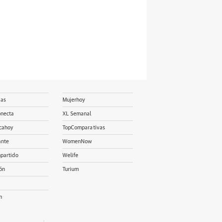
ias
Mujerhoy
onecta
XL Semanal
cahoy
TopComparativas
ante
WomenNow
partido
Welife
ón
Turium
m