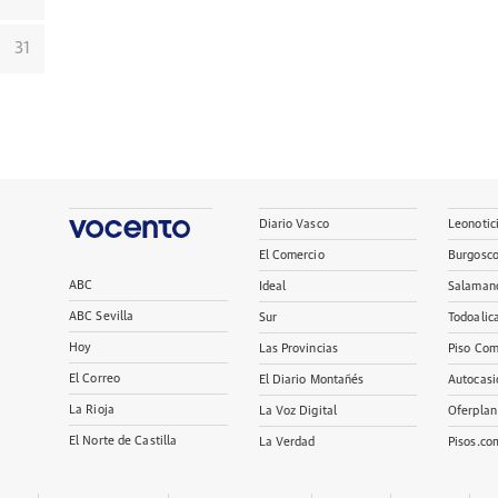
31
Diario Vasco
Leonotic
El Comercio
Burgosc
ABC
Ideal
Salaman
ABC Sevilla
Sur
Todoalic
Hoy
Las Provincias
Piso Com
El Correo
El Diario Montañés
Autocasi
La Rioja
La Voz Digital
Oferplan
El Norte de Castilla
La Verdad
Pisos.co