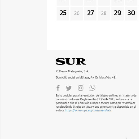
25
27
29
30
26
28
© Prensa Malagueña, S.A.
Domicilio social en Málaga, Av. Dr. Marañón, 48.
En lo posible, para la resolución de litigios en línea en materia de
consumo conforme Reglamento (UE) 524/2013, se buscará la
posibilidad que la Comisión Europea facilita como plataforma de
resolución de litigios en línea y que se encuentra disponible en el
enlace
https://ec.europa.eu/consumers/odr
.