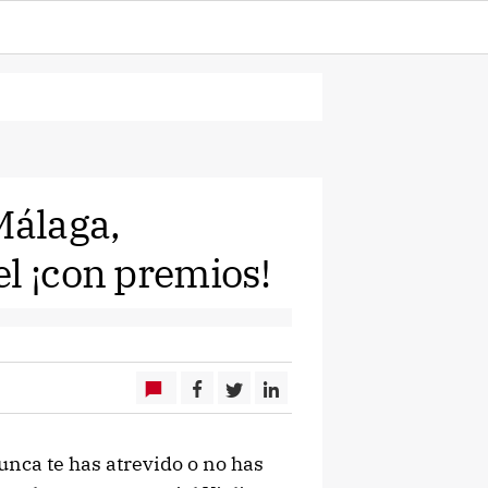
Málaga,
el ¡con premios!
unca te has atrevido o no has