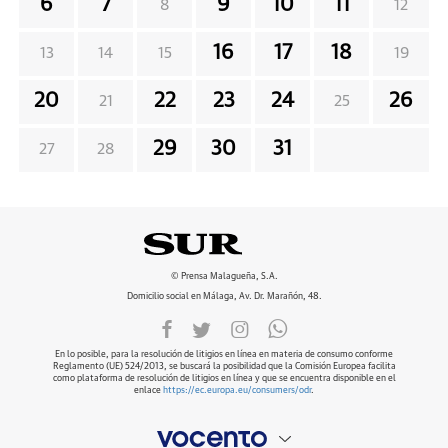
6
7
9
10
11
8
12
16
17
18
13
14
15
19
20
22
23
24
26
21
25
29
30
31
27
28
© Prensa Malagueña, S.A.
Domicilio social en Málaga, Av. Dr. Marañón, 48.
En lo posible, para la resolución de litigios en línea en materia de consumo conforme
Reglamento (UE) 524/2013, se buscará la posibilidad que la Comisión Europea facilita
como plataforma de resolución de litigios en línea y que se encuentra disponible en el
enlace
https://ec.europa.eu/consumers/odr
.