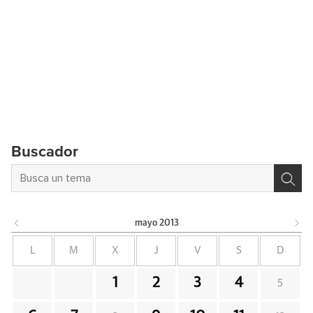
Buscador
mayo
2013
L
M
X
J
V
S
D
1
2
3
4
5